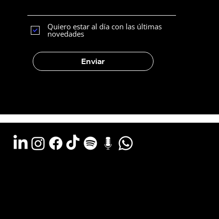
clientes potenciales
Quiero estar al día con las últimas
novedades
Enviar
Argentina - (11) 6078-0529
LATAM WA - +54 (911) 6078-0529
Miami - +1 (786) 772-6166
Email: hola@estudiocks.com.ar
© Copyright Site Protect
Política de privacidad y protección de datos
Política de contratación del servicio