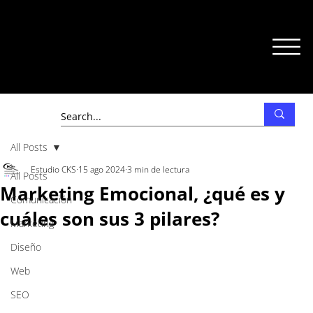
All Posts
Estudio CKS
15 ago 2024
3 min de lectura
All Posts
Marketing Emocional, ¿qué es y
Comunicación
cuáles son sus 3 pilares?
Marketing
Diseño
Web
SEO