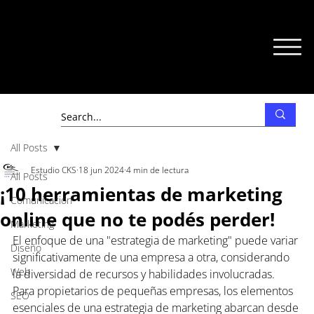
All Posts
Estudio CKS
18 jun 2024
4 min de lectura
All Posts
¡10 herramientas de marketing
Comunicación
online que no te podés perder!
Marketing
El enfoque de una "estrategia de marketing" puede variar 
Diseño
significativamente de una empresa a otra, considerando 
Web
la diversidad de recursos y habilidades involucradas. 
Para propietarios de pequeñas empresas, los elementos 
SEO
esenciales de una estrategia de marketing abarcan desde 