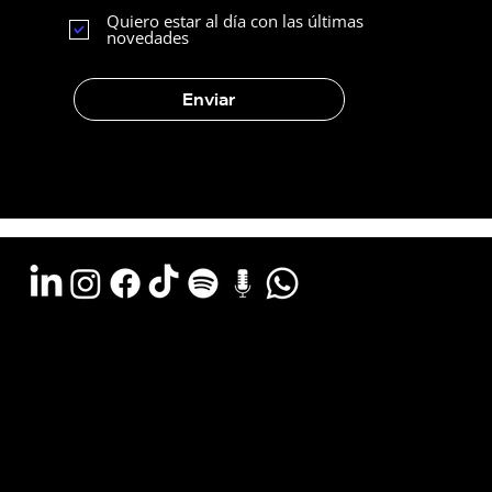
Quiero estar al día con las últimas
novedades
Enviar
Argentina - (11) 6078-0529
LATAM WA - +54 (911) 6078-0529
Miami - +1 (786) 772-6166
Email: hola@estudiocks.com.ar
© Copyright Site Protect
Política de privacidad y protección de datos
Política de contratación del servicio