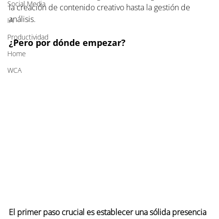
Social Media
la creación de contenido creativo hasta la gestión de 
análisis. 
IA
Productividad
¿Pero por dónde empezar?
Home
WCA
El primer paso crucial es establecer una sólida presencia 