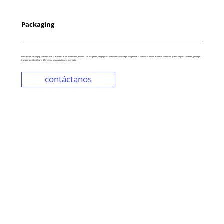
Packaging
El diseño de packaging une la forma, la estructura, los materiales, el color, las imágenes, la tipografía y la información legal obligatoria. El objetivo principal es crear un envase que sirva para contener, proteger,
transportar, identificar y diferenciar un producto en el mercado.
contáctanos