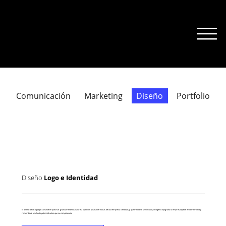
Comunicación
Marketing
Diseño
Portfolio
Diseño
Logo e Identidad
El diseño de un logotipo consiste en plasmar gráficamente los valores, objetivos y características de una empresa o entidad, y que mediante un símbolo, imagen o tipografía la empresa quede en la memoria y
recuerdo de un cliente potencial antes que su competencia.