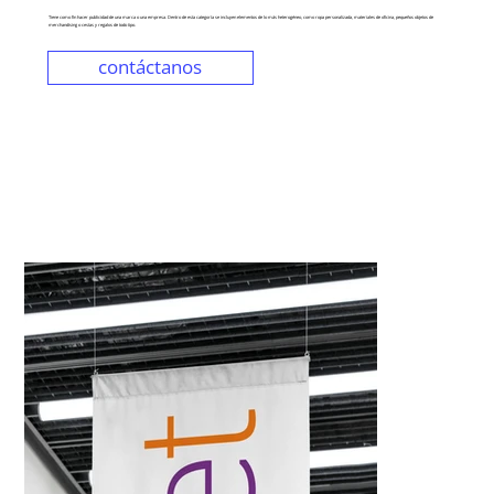
Tiene como fin hacer publicidad de una marca o una empresa. Dentro de esta categoría se incluyen elementos de lo más heterogéneo, como ropa personalizada, materiales de oficina, pequeños objetos de
merchandising o cestas y regalos de todo tipo.
contáctanos