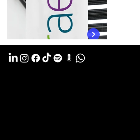
Argentina - (11) 6078-0529
LATAM WA - +54 (911) 6078-0529
Miami - +1 (786) 772-6166
Email: hola@estudiocks.com.ar
© Copyright Site Protect
Política de privacidad y protección de datos
Política de contratación del servicio