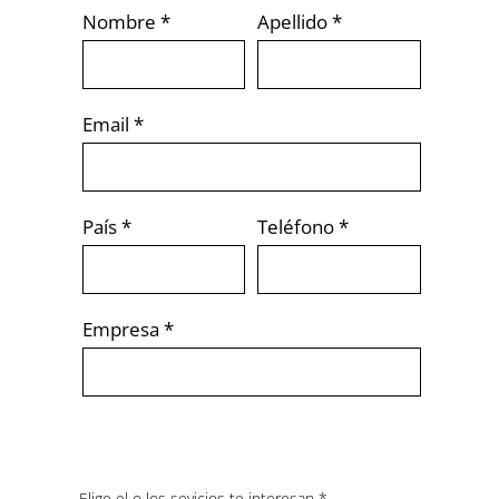
Nombre
Apellido
Email
País
Teléfono
Empresa
O
Elige el o los sevicios te interesan
*