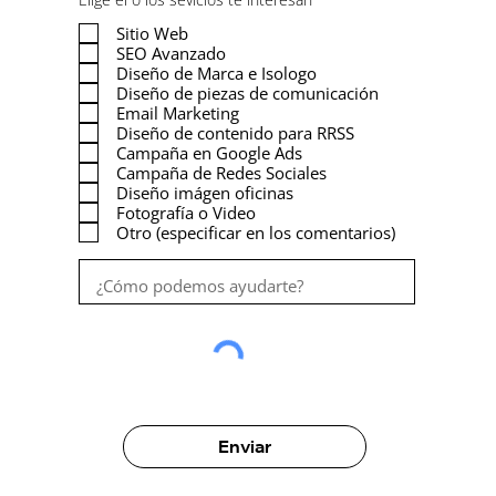
b
l
Sitio Web
i
SEO Avanzado
g
Diseño de Marca e Isologo
a
t
Diseño de piezas de comunicación
o
Email Marketing
r
Diseño de contenido para RRSS
i
Campaña en Google Ads
o
Campaña de Redes Sociales
Diseño imágen oficinas
Fotografía o Video
Otro (especificar en los comentarios)
Enviar