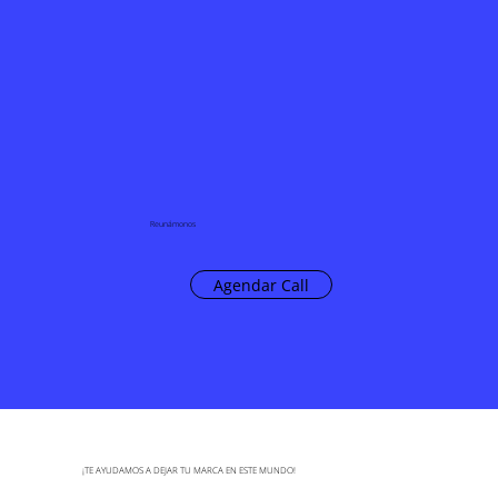
Reunámonos
Agendar Call
¡TE AYUDAMOS A DEJAR TU MARCA EN ESTE MUNDO!