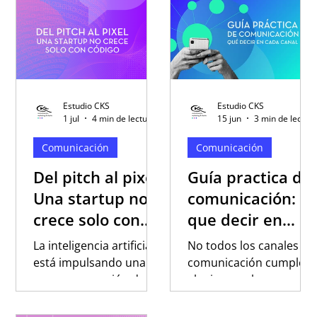
responden a cada
evaluar para vender en
usuario. Descubrí por
Latinoamérica, por qué
qué la confianza, el
las integraciones
contenido y la
locales son
estrategia digital son
determinantes y cómo
cada vez más
definir la tecnología
Estudio CKS
Estudio CKS
importantes para
más adecuada según la
1 jul
4 min de lectura
15 jun
3 min de lectura
construir visibilidad en
estrategia de cada
Comunicación
Comunicación
la nueva generación de
negocio.
buscadores.
Del pitch al pixel:
Guía practica de
Una startup no
comunicación:
crece solo con
que decir en
código
cada canal
La inteligencia artificial
No todos los canales de
está impulsando una
comunicación cumplen
nueva generación de
el mismo rol, y
startups nacidas a
entender esa diferencia
partir de soluciones
puede transformar la