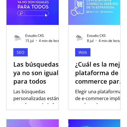
Estudio CKS
Estudio CKS
15 jul
4 min de lectura
8 jul
4 min de lectura
SEO
Web
Las búsquedas
¿Cuál es la mejor
ya no son iguales
plataforma de e-
para todos
commerce para
vender en
Las búsquedas
Elegir una plataforma
Latinoamérica?
personalizadas están
de e-commerce implica
transformando la forma
mucho más que
en que Google y las
comparar funciones o
plataformas de
precios. Descubrí qué
inteligencia artificial
factores conviene