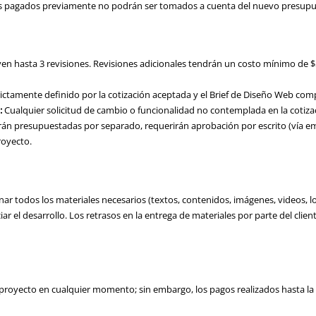
os pagados previamente no podrán ser tomados a cuenta del nuevo presupu
en hasta 3 revisiones. Revisiones adicionales tendrán un costo mínimo de $
trictamente definido por la cotización aceptada y el Brief de Diseño Web com
:
Cualquier solicitud de cambio o funcionalidad no contemplada en la cotizaci
erán presupuestadas por separado, requerirán aprobación por escrito (vía emai
royecto.
nar todos los materiales necesarios (textos, contenidos, imágenes, videos, l
iar el desarrollo. Los retrasos en la entrega de materiales por parte del clie
l proyecto en cualquier momento; sin embargo, los pagos realizados hasta la