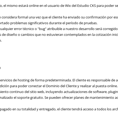
tio, el mismo estará online en el usuario de Wix del Estudio CKS para poder s
 considera formal una vez que el cliente ha enviado su confirmación por escr
rtado problemas significativos durante el período de pruebas.
alquier error técnico o "bug" atribuible a nuestro desarrollo será corregido 
s de diseño o cambios que no estuvieran contemplados en la cotización inici
o.
o
ervicios de hosting de forma predeterminada. El cliente es responsable de a
dición para poder conectar el Dominio del Cliente y realizar al puesta online.
ento continuo del sitio web, incluyendo actualizaciones de software, plugin
inalizado el soporte gratuito. Se pueden ofrecer planes de mantenimiento adi
agado en su totalidad y entregado, el cliente tendrá acceso a todos los arch