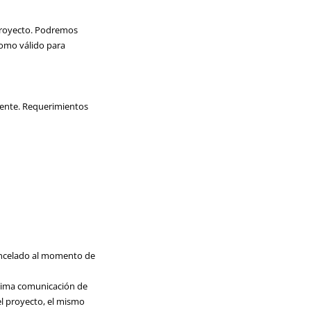
l proyecto. Podremos
como válido para
liente. Requerimientos
 cancelado al momento de
última comunicación de
el proyecto, el mismo