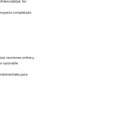
nfidencialidad. No
l proyecto completado
izar reuniones online y
zo razonable
fundamentales para