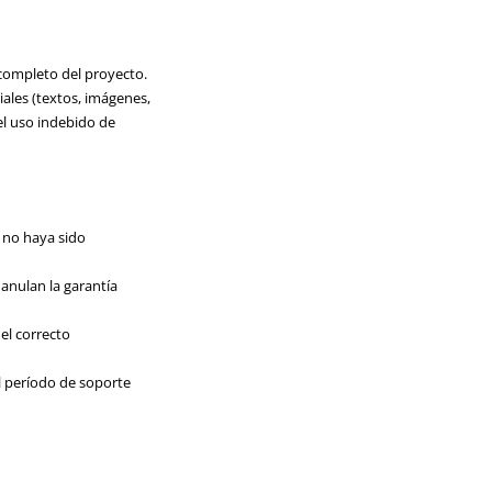
 completo del proyecto.
iales (textos, imágenes,
el uso indebido de
o no haya sido
 anulan la garantía
el correcto
l período de soporte