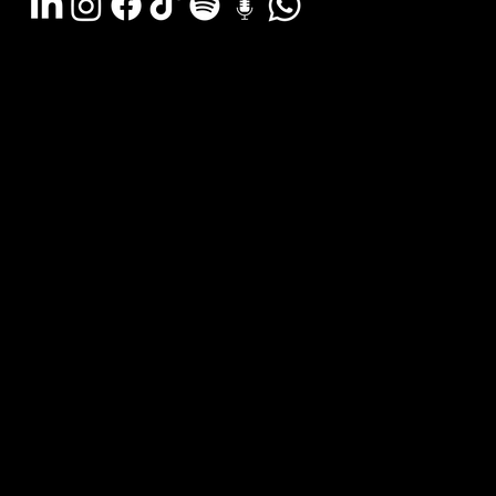
Argentina - (11) 6078-0529
LATAM WA - +54 (911) 6078-0529
Miami - +1 (786) 772-6166
Email: hola@estudiocks.com.ar
© Copyright Site Protect
Política de privacidad y protección de datos
Política de contratación del servicio