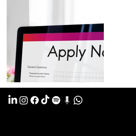
Argentina - (11) 6078-0529
LATAM WA - +54 (911) 6078-0529
Miami - +1 (786) 772-6166
Email: hola@estudiocks.com.ar
© Copyright Site Protect
Política de privacidad y protección de datos
Política de contratación del servicio