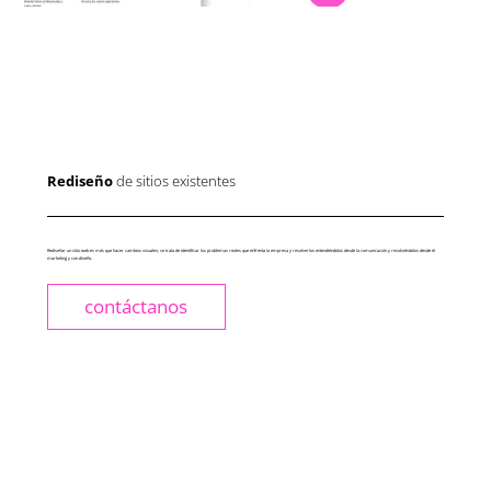
Rediseño
de sitios existentes
Rediseñar un sitio web es más que hacer cambios visuales; se trata de identificar los problemas reales que enfrenta la empresa y resolverlos entendiéndolos desde la comunicación y resolviéndolos desde el
marketing y con diseño.
contáctanos