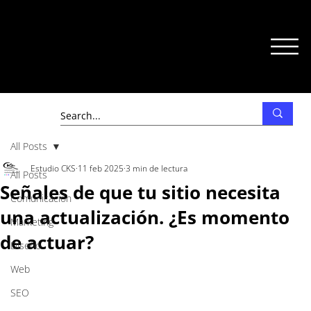
All Posts
Estudio CKS
11 feb 2025
3 min de lectura
All Posts
Señales de que tu sitio necesita
Comunicación
una actualización. ¿Es momento
Marketing
de actuar?
Diseño
Web
SEO