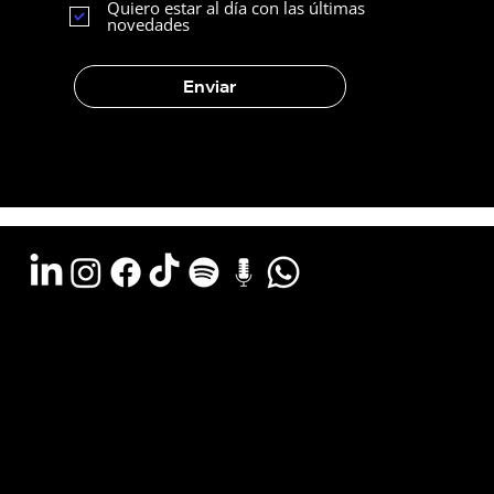
Quiero estar al día con las últimas
novedades
Enviar
Argentina - (11) 6078-0529
LATAM WA - +54 (911) 6078-0529
Miami - +1 (786) 772-6166
Email: hola@estudiocks.com.ar
© Copyright Site Protect
Política de privacidad y protección de datos
Política de contratación del servicio