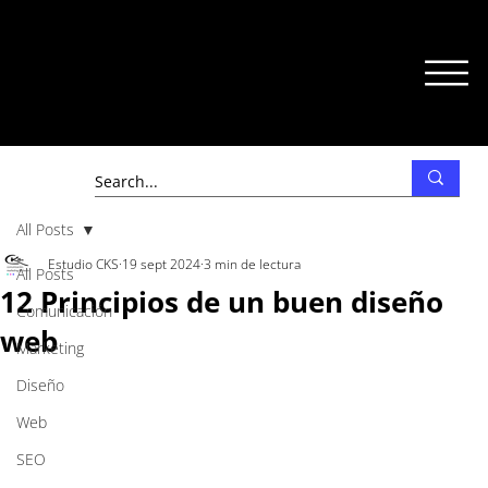
All Posts
Estudio CKS
19 sept 2024
3 min de lectura
All Posts
12 Principios de un buen diseño
Comunicación
web
Marketing
Diseño
Web
SEO