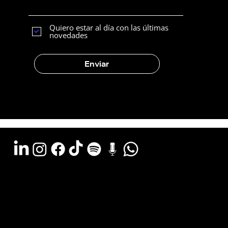
página web
Quiero estar al día con las últimas
novedades
Enviar
Argentina - (11) 6078-0529
LATAM WA - +54 (911) 6078-0529
Miami - +1 (786) 772-6166
Email: hola@estudiocks.com.ar
© Copyright Site Protect
Política de privacidad y protección de datos
Política de contratación del servicio