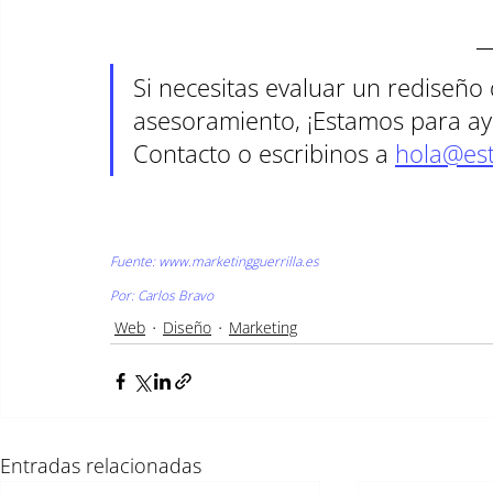
Si necesitas evaluar un rediseño 
asesoramiento, ¡Estamos para ay
Contacto o escribinos a 
hola@est
Fuente: 
www.marketingguerrilla.es
Por: Carlos Bravo
Web
Diseño
Marketing
Entradas relacionadas