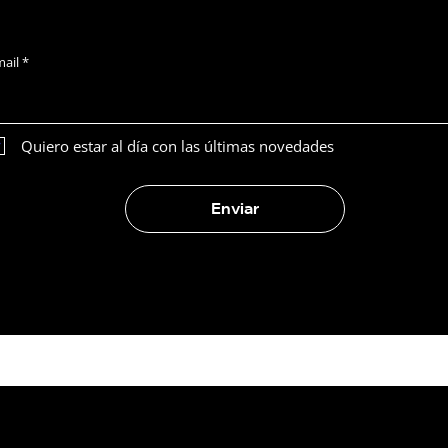
ncia del diseño
¿Diseño web o desarroll
uscribirse a Latam News
na web
web?
ail
Quiero estar al día con las últimas novedades
Enviar