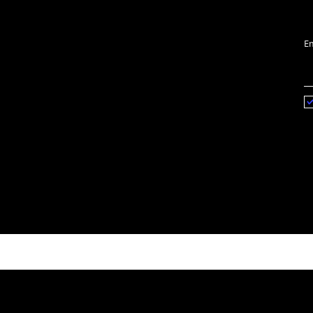
¿Cómo conseguir reseñas
La importa
S
en Google?
en tu pági
Em