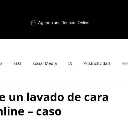
Agenda una Reunión Online
b
SEO
Social Media
IA
Productividad
Ho
ne un lavado de cara
line – caso