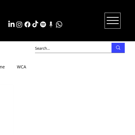
me
WCA