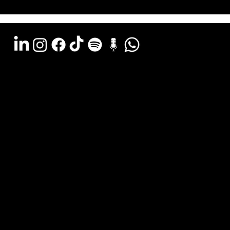
Argentina - (11) 6078-0529
LATAM WA - +54 (911) 6078-0529
Miami - +1 (786) 772-6166
Email: hola@estudiocks.com.ar
© Copyright Site Protect
Política de privacidad y protección de datos
Política de contratación del servicio