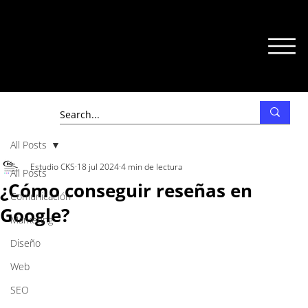
All Posts
Estudio CKS
18 jul 2024
4 min de lectura
All Posts
¿Cómo conseguir reseñas en
Comunicación
Google?
Marketing
Diseño
Web
SEO