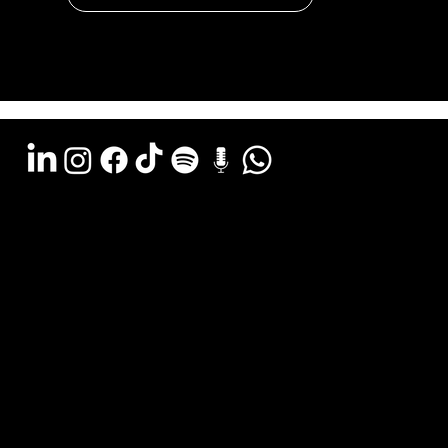
Argentina - (11) 6078-0529
LATAM WA - +54 (911) 6078-0529
Miami - +1 (786) 772-6166
Email: hola@estudiocks.com.ar
© Copyright Site Protect
Política de privacidad y protección de datos
Política de contratación del servicio