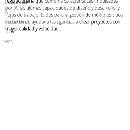
revolucionaria
 que combina características impulsadas 
Social Media
por IA, las últimas capacidades de diseño y desarrollo, y 
IA
flujos de trabajo fluidos para la gestión de múltiples sitios, 
con el fin de ayudar a las agencias a 
crear proyectos con 
Productividad
mayor calidad y velocidad.
Home
WCA