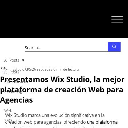
All Posts
Estudio CKS
26 sept 2023
6 min de lectura
All Posts
Presentamos Wix Studio, la mejor
Comunicación
plataforma de creación Web para
Marketing
Agencias
Diseño
Web
Wix Studio marca una evolución significativa en la 
SEO
creación web para agencias, ofreciendo 
una plataforma 