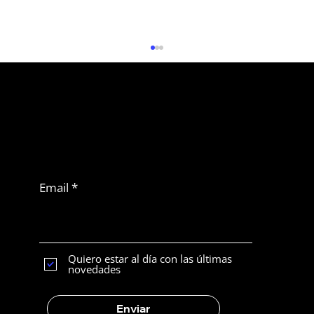
No te pierdas
otro artículo
Suscribirse a Latam
News
Email
5 Claves para diseñar un sitio web
profesional
Quiero estar al día con las últimas
novedades
Enviar