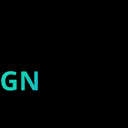
TI
IGN