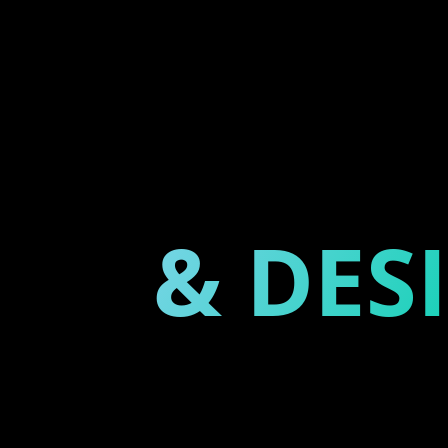
MARKE
NG
& DES