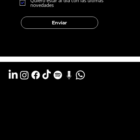
Quiero estar al día con las últimas
novedades
Enviar
Argentina - (11) 6078-0529
LATAM WA - +54 (911) 6078-0529
Miami - +1 (786) 772-6166
Email: hola@estudiocks.com.ar
© Copyright Site Protect
Política de privacidad y protección de datos
Política de contratación del servicio