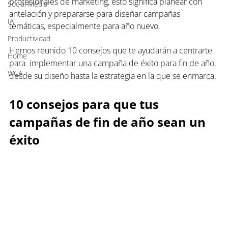
profesionales de marketing, esto significa planear con 
Social Media
antelación y prepararse para diseñar campañas 
IA
temáticas, especialmente para año nuevo.
Productividad
Hemos reunido 10 consejos que te ayudarán a centrarte 
Home
para  implementar una campaña de éxito para fin de año, 
WCA
desde su diseño hasta la estrategia en la que se enmarca.
10 consejos para que tus 
campañas de fin de año sean un 
éxito