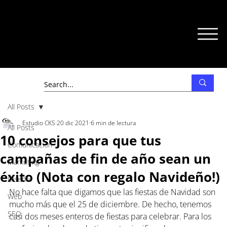
All Posts
Estudio CKS
20 dic 2021
6 min de lectura
All Posts
10 consejos para que tus
Comunicación
campañas de fin de año sean un
Marketing
éxito (Nota con regalo Navideño!)
Diseño
No hace falta que digamos que las fiestas de Navidad son 
Web
mucho más que el 25 de diciembre. De hecho, tenemos 
SEO
casi dos meses enteros de fiestas para celebrar. Para los 