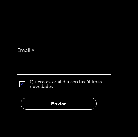
No te pierdas
otro artículo
Suscribirse a Latam
News
Email
Impulsá tu ventas con Flash Sales
Quiero estar al día con las últimas
novedades
Enviar