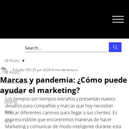
All Posts
Estudio CKS
25 jun 2020
4 min de lectura
All Posts
Marcas y pandemia: ¿Cómo puede
Comunicación
ayudar el marketing?
Marketing
Los tiempos son tiempos extraños y presentan nuevos 
Diseño
desafíos para compañías y marcas que hoy necesitan 
Web
buscar diferentes caminos para llegar a sus clientes. Es 
imprescindible que encontremos maneras de hacer 
SEO
Marketing y comunicar de modo inteligente durante esta 