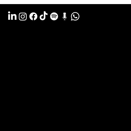
Argentina - (11) 6078-0529
LATAM WA - +54 (911) 6078-0529
Miami - +1 (786) 772-6166
Email: hola@estudiocks.com.ar
© Copyright Site Protect
Política de privacidad y protección de datos
Política de contratación del servicio