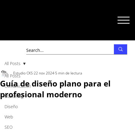
All Posts
Estudio CKS
22 nov 2024
5 min de lectura
All Posts
Guía de diseño plano para el
Comunicación
profesional moderno
Marketing
Diseño
Web
SEO