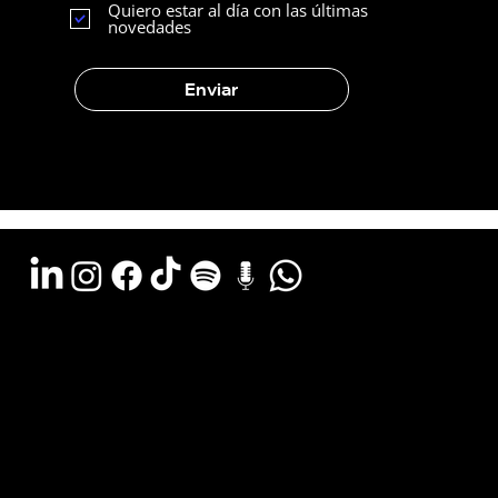
Quiero estar al día con las últimas
novedades
Enviar
Argentina - (11) 6078-0529
LATAM WA - +54 (911) 6078-0529
Miami - +1 (786) 772-6166
Email: hola@estudiocks.com.ar
© Copyright Site Protect
Política de privacidad y protección de datos
Política de contratación del servicio