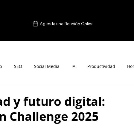
Agenda una Reunión Online
b
SEO
Social Media
IA
Productividad
Ho
d y futuro digital:
gn Challenge 2025