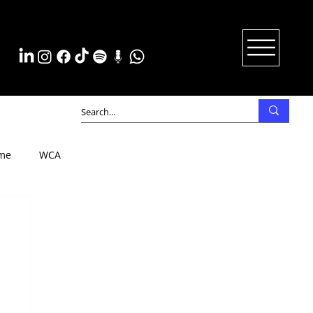
me
WCA