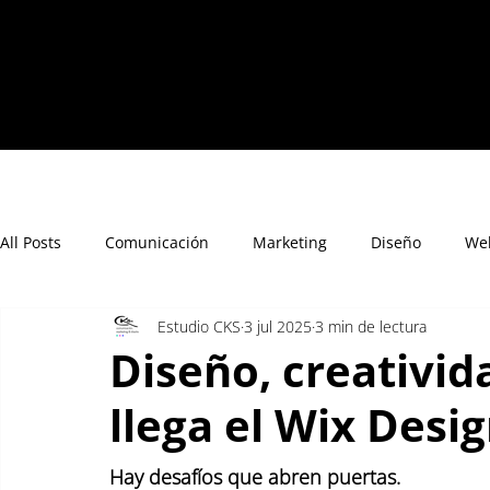
All Posts
Comunicación
Marketing
Diseño
We
Estudio CKS
3 jul 2025
3 min de lectura
Diseño, creativida
llega el Wix Desi
Hay desafíos que abren puertas.