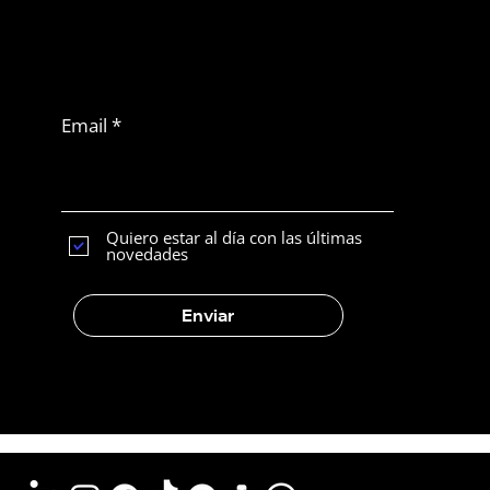
No te pierdas
otro artículo
Suscribirse a Latam
News
Email
¿Puede la IA dirigir tu estrategia de
redes sociales?
Quiero estar al día con las últimas
novedades
Enviar