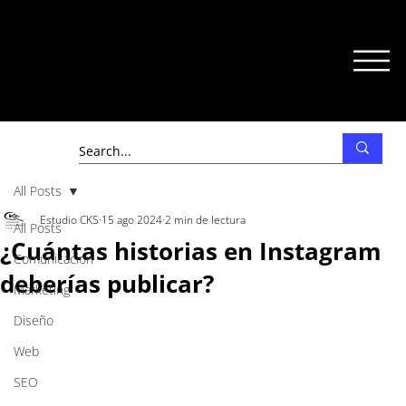
All Posts
Estudio CKS
15 ago 2024
2 min de lectura
All Posts
¿Cuántas historias en Instagram
Comunicación
deberías publicar?
Marketing
Diseño
Web
SEO