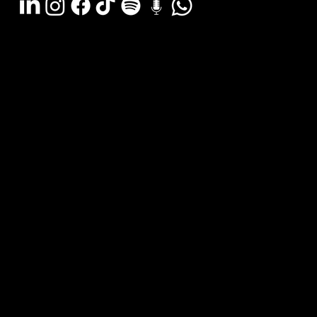
Argentina - (11) 6078-0529
LATAM WA - +54 (911) 6078-0529
Miami - +1 (786) 772-6166
Email: hola@estudiocks.com.ar
© Copyright Site Protect
Política de privacidad y protección de datos
Política de contratación del servicio