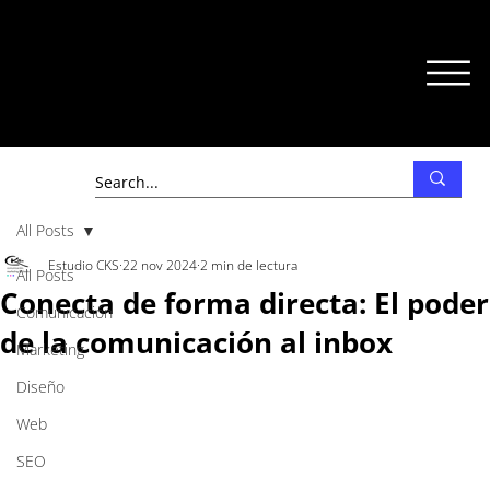
All Posts
Estudio CKS
22 nov 2024
2 min de lectura
All Posts
Conecta de forma directa: El poder
Comunicación
de la comunicación al inbox
Marketing
Diseño
Web
SEO