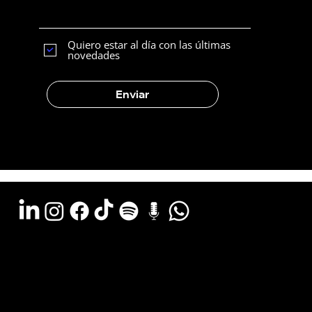
comunicación digital?
Quiero estar al día con las últimas
novedades
Enviar
Argentina - (11) 6078-0529
LATAM WA - +54 (911) 6078-0529
Miami - +1 (786) 772-6166
Email: hola@estudiocks.com.ar
© Copyright Site Protect
Política de privacidad y protección de datos
Política de contratación del servicio