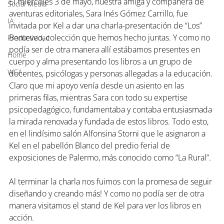
El miércoles 3 de mayo, nuestra amiga y compañera de 
Social Media
aventuras editoriales, Sara Inés Gómez Carrillo, fue 
IA
invitada por Kel a dar una charla-presentación de “Los” 
Benteveo, colección que hemos hecho juntas. Y como no 
Productividad
podía ser de otra manera allí estábamos presentes en 
Home
cuerpo y alma presentando los libros a un grupo de 
WCA
docentes, psicólogas y personas allegadas a la educación. 
Claro que mi apoyo venía desde un asiento en las 
primeras filas, mientras Sara con todo su expertise 
psicopedagógico, fundamentaba y contaba entusiasmada 
la mirada renovada y fundada de estos libros. Todo esto, 
en el lindísimo salón Alfonsina Storni que le asignaron a 
Kel en el pabellón Blanco del predio ferial de 
exposiciones de Palermo, más conocido como “La Rural”.  
Al terminar la charla nos fuimos con la promesa de seguir 
diseñando y creando más! Y como no podía ser de otra 
manera visitamos el stand de Kel para ver los libros en 
acción.