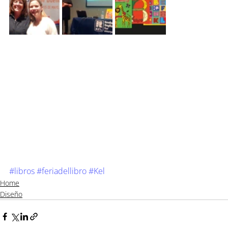
#libros
#feriadellibro
#Kel
Home
Diseño