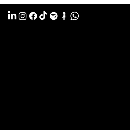
Argentina - (11) 6078-0529
LATAM WA - +54 (911) 6078-0529
Miami - +1 (786) 772-6166
Email: hola@estudiocks.com.ar
© Copyright Site Protect
Política de privacidad y protección de datos
Política de contratación del servicio