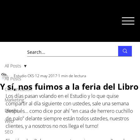
All Posts
Estudio CKS
12 may 2017
1 min de lectura
All Posts
Y sí, nos fuimos a la feria del Libro
Comunicación
Los días pasan volando en el Estudio y lo que quise 
Marketing
compartir al día siguiente con ustedes, sale una semana 
Diseño
después… como dice por ahí “en casa de herrero cuchillo 
de palo” delante siempre están todos ustedes, nuestros 
Web
clientes, y a nosotros no nos llega el turno!
SEO