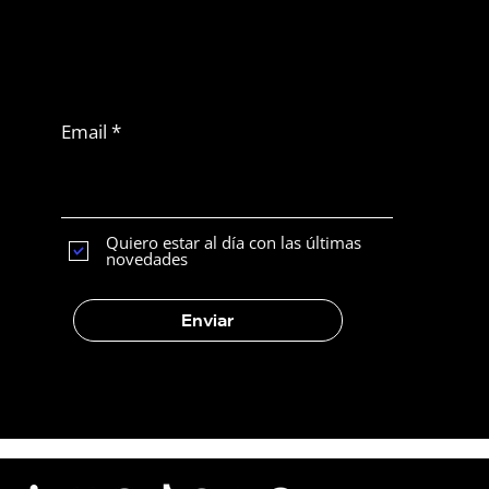
No te pierdas
otro artículo
Suscribirse a Latam
News
Email
¿Cuál es la mejor plataforma de e-
commerce para vender en
Latinoamérica?
Quiero estar al día con las últimas
novedades
Enviar