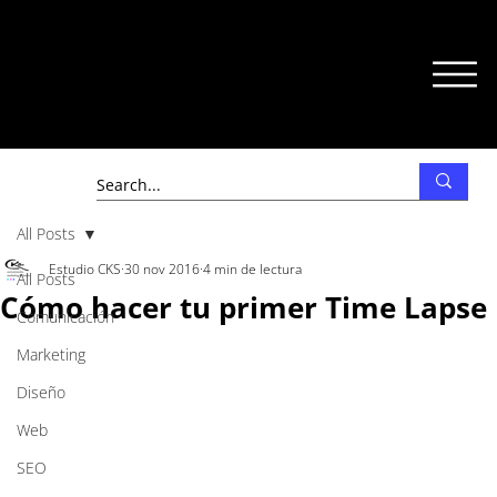
All Posts
Estudio CKS
30 nov 2016
4 min de lectura
All Posts
Cómo hacer tu primer Time Lapse
Comunicación
Marketing
Diseño
Web
SEO