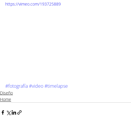
https://vimeo.com/193725889
#fotografía
#video
#timelapse
Diseño
Home