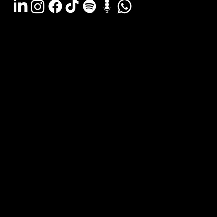
Argentina - (11) 6078-0529
LATAM WA - +54 (911) 6078-0529
Miami - +1 (786) 772-6166
Email: hola@estudiocks.com.ar
© Copyright Site Protect
Política de privacidad y protección de datos
Política de contratación del servicio