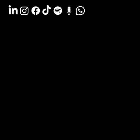
Argentina - (11) 6078-0529
LATAM WA - +54 (911) 6078-0529
Miami - +1 (786) 772-6166
Email: hola@estudiocks.com.ar
© Copyright Site Protect
Política de privacidad y protección de datos
Política de contratación del servicio