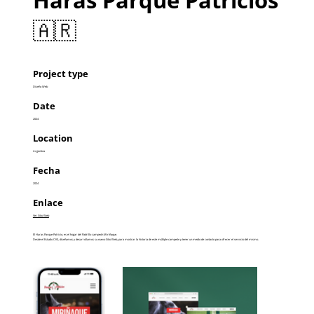
🇦🇷
Project type
Diseño Web
Date
2024
Location
Argentina
Fecha
2024
Enlace
Ver Sitio Web
El Haras Parque Patricio, es el hogar del Padrillo campeón Miriñaque.
Desde el Estudio CKS, diseñamos y desarrollamos su nuevo Sitio Web, para mostrar la historia de este múltiple campeón y tener un medio de contacto para ofrecer el servicio del mismo.