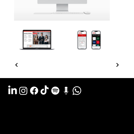
Argentina - (11) 6078-0529
LATAM WA - +54 (911) 6078-0529
Miami - +1 (786) 772-6166
Email: hola@estudiocks.com.ar
© Copyright Site Protect
Política de privacidad y protección de datos
Política de contratación del servicio