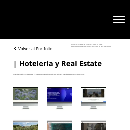
Wix tiene la capacidad de ser autoadministrable por los clientes.
Algunos proyectos pueden haber sufrido modificaciones por parte del propietario.
Volver al Portfolio
| Hotelería y Real Estate
Desarrollamos diferentes soluciones para la industria Hotelera, con la aplicación Wix Hotels que brinda múltiples soluciones en forma sencilla.