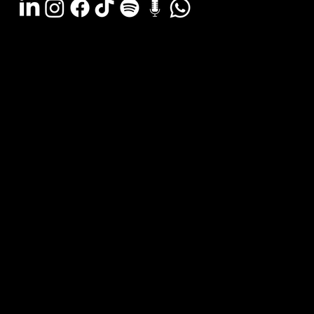
Argentina - (11) 6078-0529
LATAM WA - +54 (911) 6078-0529
Miami - +1 (786) 772-6166
Email: hola@estudiocks.com.ar
© Copyright Site Protect
Política de privacidad y protección de datos
Política de contratación del servicio