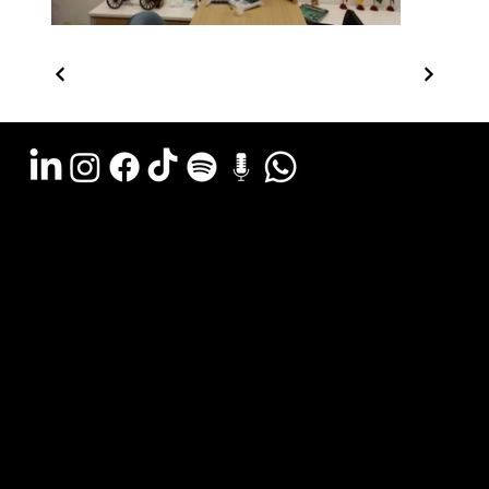
Argentina - (11) 6078-0529
LATAM WA - +54 (911) 6078-0529
Miami - +1 (786) 772-6166
Email: hola@estudiocks.com.ar
© Copyright Site Protect
Política de privacidad y protección de datos
Política de contratación del servicio