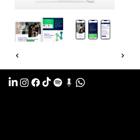
Argentina - (11) 6078-0529
LATAM WA - +54 (911) 6078-0529
Miami - +1 (786) 772-6166
Email: hola@estudiocks.com.ar
© Copyright Site Protect
Política de privacidad y protección de datos
Política de contratación del servicio