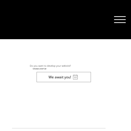
Do you want to develop your website?
Schedule a brief Call
We await you!