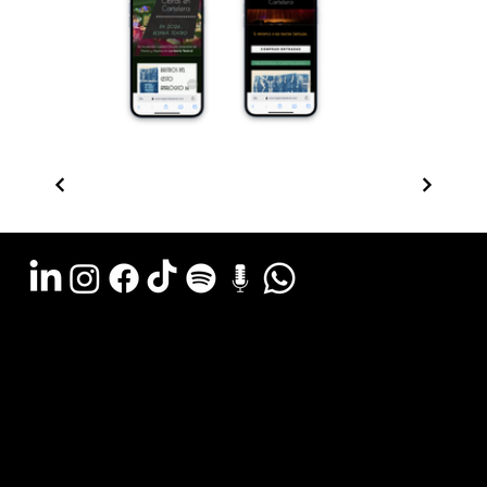
Argentina - (11) 6078-0529
LATAM WA (+54911) 6078-0529
Miami - (+1 954) 607-3526
Email: hola@estudiocks.com.ar
© Copyright Site Protect
Privacy and data protection policy
Privacy and data protection policy