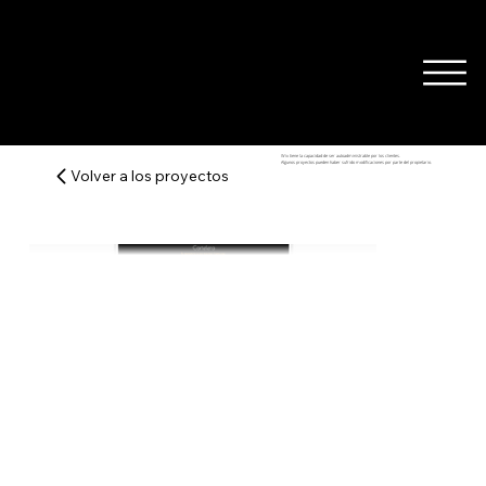
Wix tiene la capacidad de ser autoadministrable por los clientes.
Algunos proyectos pueden haber sufrido modificaciones por parte del propietario.
Volver a los proyectos