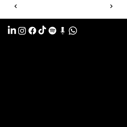
Argentina - (11) 6078-0529
LATAM WA (+54911) 6078-0529
Miami - (+1 954) 607-3526
Email: hola@estudiocks.com.ar
© Copyright Site Protect
Privacy and data protection policy
Privacy and data protection policy