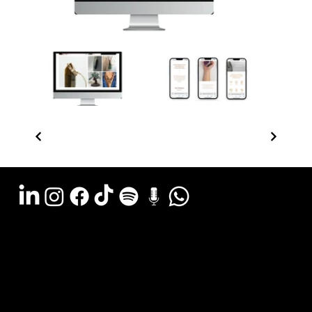
Argentina - (11) 6078-0529
LATAM WA (+54911) 6078-0529
Miami - (+1 954) 607-3526
Email: hola@estudiocks.com.ar
© Copyright Site Protect
Privacy and data protection policy
Privacy and data protection policy