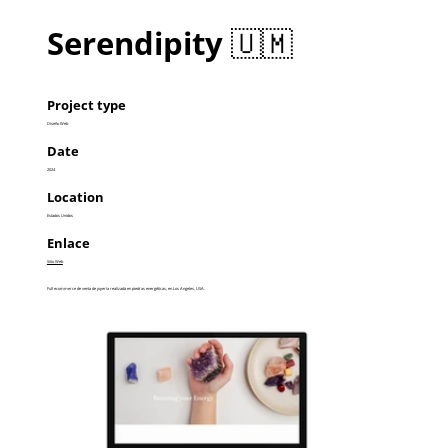
Serendipity 🇺🇲
Project type
Diseño Web
Date
2024
Location
Estados Unidos
Enlace
Sitio Web
Full ecommerce de venta de joyería realizada en piedras energéticas, en Los Angeles, USA.