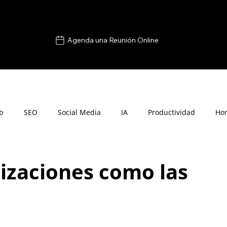
Agenda una Reunión Online
b
SEO
Social Media
IA
Productividad
Ho
anizaciones como las