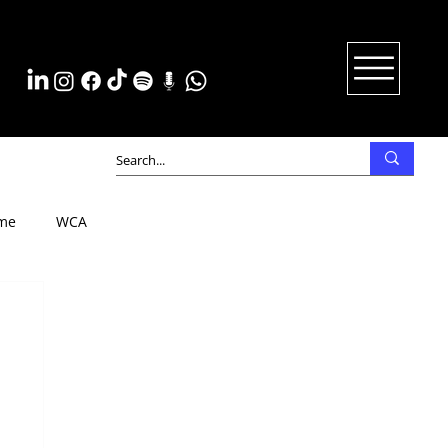
me
WCA